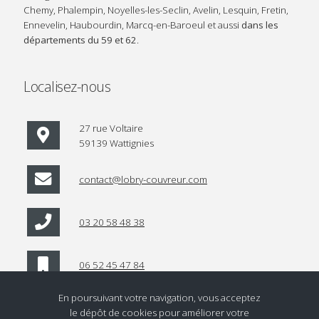
Chemy, Phalempin, Noyelles-les-Seclin, Avelin, Lesquin, Fretin,
Ennevelin, Haubourdin, Marcq-en-Baroeul et aussi
dans les
départements du 59 et 62
.
Localisez-nous
27 rue Voltaire
59139 Wattignies
contact@lobry-couvreur.com
03 20 58 48 38
06 52 45 47 84
En poursuivant votre navigation, vous acceptez
le dépôt de cookies pour améliorer votre